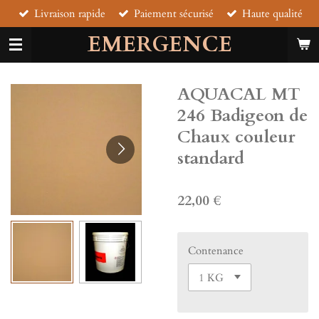
Livraison rapide
Paiement sécurisé
Haute qualité
Passer
au
EMERGENCE
contenu
principal
AQUACAL MT
246 Badigeon de
Chaux couleur
standard
22,00 €
Contenance