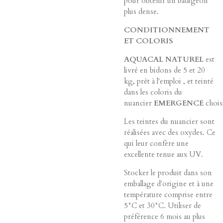
pour obtenir un badigeon
plus dense.
CONDITIONNEMENT
ET COLORIS
AQUACAL NATUREL
est
livré en bidons de 5 et 20
kg, prêt à l'emploi , et teinté
dans les coloris du
nuancier
EMERGENCE
chois
Les teintes du nuancier sont
réalisées avec des oxydes. Ce
qui leur confère une
excellente tenue aux UV.
Stocker le produit dans son
emballage d'origine et à une
température comprise entre
5°C et 30°C. Utiliser de
préférence 6 mois au plus