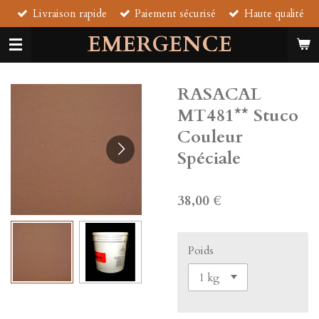
Livraison rapide
Paiement sécurisé
Haute qualité
Passer
au
EMERGENCE
contenu
principal
RASACAL
MT481** Stuco
Couleur
Spéciale
38,00 €
Poids