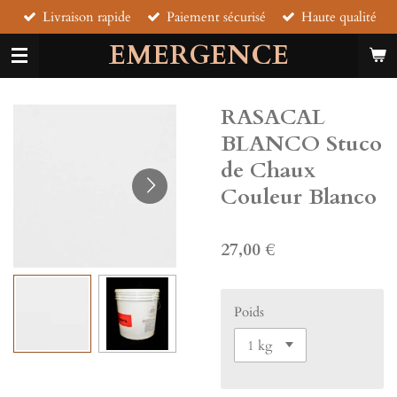
Livraison rapide
Paiement sécurisé
Haute qualité
Passer
au
EMERGENCE
contenu
principal
RASACAL
BLANCO Stuco
de Chaux
Couleur Blanco
27,00 €
Poids